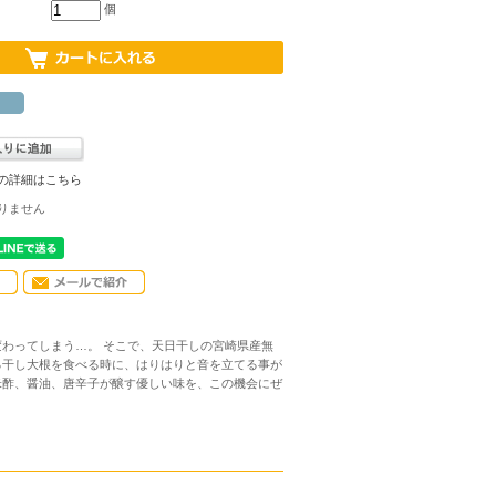
個
の詳細はこちら
りません
わってしまう…。 そこで、天日干しの宮崎県産無
る干し大根を食べる時に、はりはりと音を立てる事が
米酢、醤油、唐辛子が醸す優しい味を、この機会にぜ