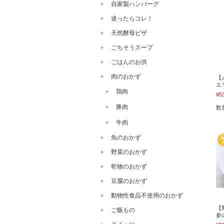
自家製ハンバーグ
迷ったらコレ！
天然酵母ピザ
ごちそうスープ
ごはんのお供
肉のおかず
【
エ
鶏肉
¥5
豚肉
数
牛肉
魚のおかず
野菜のおかず
乾物のおかず
豆腐のおかず
動物性食品不使用のおかず
【
ご飯もの
参