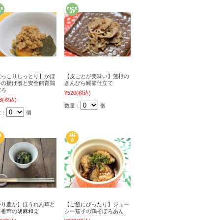
ほっこりしっとり】かぼ
【皮ごとが美味い】蓮根の
ゃの揚げ煮と安全飼育鶏
きんぴら鰯節仕立て
ぼろ
¥520
(税込)
8
(税込)
数量：
個
量：
個
香り豊か】ほうれん草と
【ご飯にぴったり】ジュー
し椎茸の胡麻和え
シー茄子の鶏そぼろあん