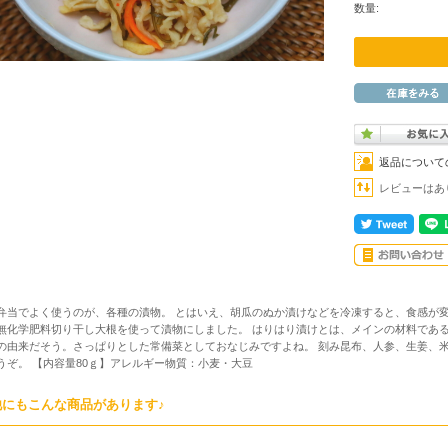
数量:
返品について
レビューはあ
弁当でよく使うのが、各種の漬物。 とはいえ、胡瓜のぬか漬けなどを冷凍すると、食感が変
無化学肥料切り干し大根を使って漬物にしました。 はりはり漬けとは、メインの材料であ
の由来だそう。さっぱりとした常備菜としておなじみですよね。 刻み昆布、人参、生姜、
うぞ。 【内容量80ｇ】アレルギー物質：小麦・大豆
他にもこんな商品があります♪