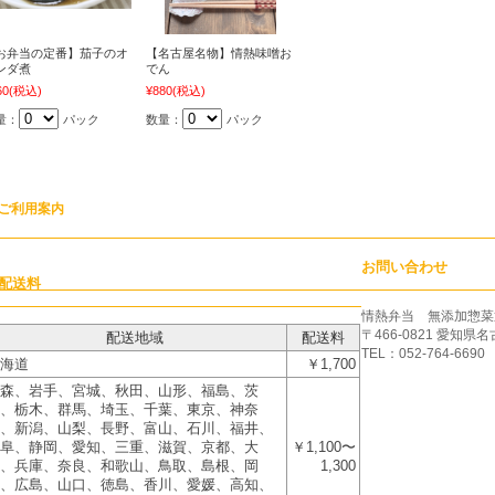
お弁当の定番】茄子のオ
【名古屋名物】情熱味噌お
ンダ煮
でん
60
(税込)
¥880
(税込)
量：
パック
数量：
パック
ご利用案内
お問い合わせ
配送料
情熱弁当 無添加惣菜
〒466-0821 愛知県
配送地域
配送料
TEL：052-764-6690
海道
￥1,700
森、岩手、宮城、秋田、山形、福島、茨
、栃木、群馬、埼玉、千葉、東京、神奈
、新潟、山梨、長野、富山、石川、福井、
阜、静岡、愛知、三重、滋賀、京都、大
￥1,100〜
、兵庫、奈良、和歌山、鳥取、島根、岡
1,300
、広島、山口、徳島、香川、愛媛、高知、