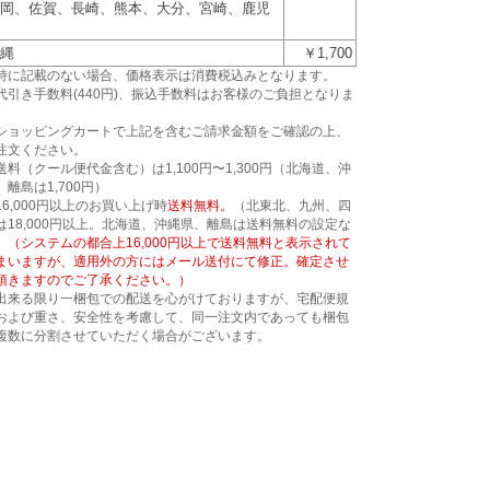
岡、佐賀、長崎、熊本、大分、宮崎、鹿児
縄
￥1,700
特に記載のない場合、価格表示は消費税込みとなります。
代引き手数料(440円)、振込手数料はお客様のご負担となりま
。
ショッピングカートで上記を含むご請求金額をご確認の上、
注文ください。
送料（クール便代金含む）は1,100円〜1,300円（北海道、沖
、離島は1,700円）
16,000円以上のお買い上げ時
送料無料。
（北東北、九州、四
は18,000円以上。北海道、沖縄県、離島は送料無料の設定な
）
（システムの都合上16,000円以上で送料無料と表示されて
まいますが、適用外の方にはメール送付にて修正。確定させ
頂きますのでご了承ください。）
出来る限り一梱包での配送を心がけておりますが、宅配便規
および重さ、安全性を考慮して、同一注文内であっても梱包
複数に分割させていただく場合がございます。