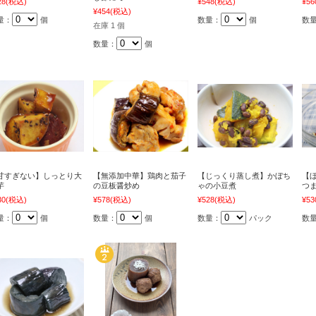
28
(税込)
¥548
(税込)
¥56
¥454
(税込)
量：
個
数量：
個
数
在庫 1 個
数量：
個
甘すぎない】しっとり大
【無添加中華】鶏肉と茄子
【じっくり蒸し煮】かぼち
【
芋
の豆板醤炒め
ゃの小豆煮
つ
30
(税込)
¥578
(税込)
¥528
(税込)
¥53
量：
個
数量：
個
数量：
パック
数