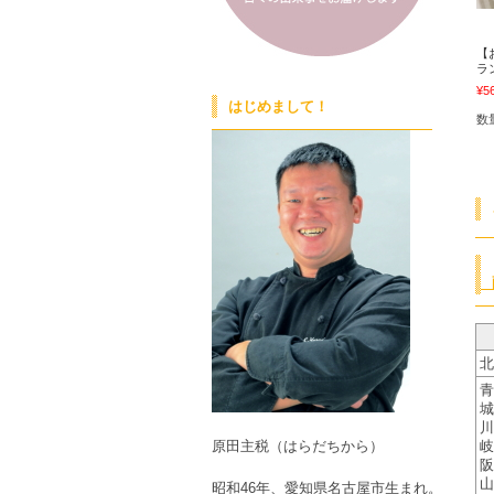
【
ラ
¥5
はじめまして！
数
北
青
城
川
岐
原田主税（はらだちから）
阪
山
昭和46年、愛知県名古屋市生まれ。