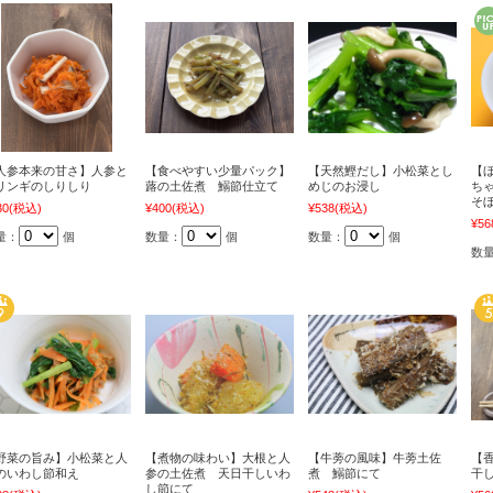
人参本来の甘さ】人参と
【食べやすい少量パック】
【天然鰹だし】小松菜とし
【
リンギのしりしり
蕗の土佐煮 鰯節仕立て
めじのお浸し
ち
そ
30
(税込)
¥400
(税込)
¥538
(税込)
¥56
量：
個
数量：
個
数量：
個
数
野菜の旨み】小松菜と人
【煮物の味わい】大根と人
【牛蒡の風味】牛蒡土佐
【
のいわし節和え
参の土佐煮 天日干しいわ
煮 鰯節にて
干
し節にて