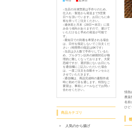
■
■
今日
定休日
☆当店の冷凍惣菜は手作りのため、
仕入れ・製造から発送まで5営業
日〜を頂いています。お日にちに余
裕を持ってご注文ください。
☆連休前と月末（20日〜末日）に混
み合う傾向がありますので、避けて
いただけると早めの発送が可能で
す。
☆最短日での到着を希望される場合
は、日付を指定しないでご注文くだ
さい（時間帯の指定はOKです）
☆当店は少人数で手作りしているた
め、プルダウン以外の納期対応が物
理的に難しくなっております。大変
恐縮ですが、選択肢にないお日にち
を通信欄にご記入いただいた場合
は、一度ご注文を自動キャンセルと
させていただきます。
☆通信欄は、商品完成時の書類作成
時に初めて目を通します。特別なご
要望は、事前にメールなどでお問い
合わせください。
情熱
農薬
名前
ひど
商品カテゴリ
人気のから揚げ