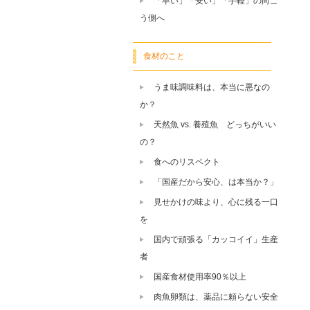
「早い」「安い」「手軽」の向こ
う側へ
食材のこと
うま味調味料は、本当に悪なの
か？
天然魚 vs. 養殖魚 どっちがいい
の？
食へのリスペクト
「国産だから安心、は本当か？」
見せかけの味より、心に残る一口
を
国内で頑張る「カッコイイ」生産
者
国産食材使用率90％以上
肉魚卵類は、薬品に頼らない安全