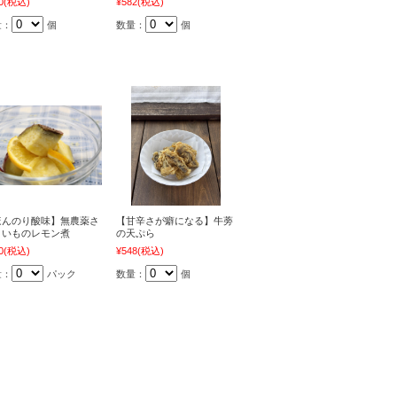
0
(税込)
¥582
(税込)
量：
個
数量：
個
ほんのり酸味】無農薬さ
【甘辛さが癖になる】牛蒡
まいものレモン煮
の天ぷら
0
(税込)
¥548
(税込)
量：
パック
数量：
個