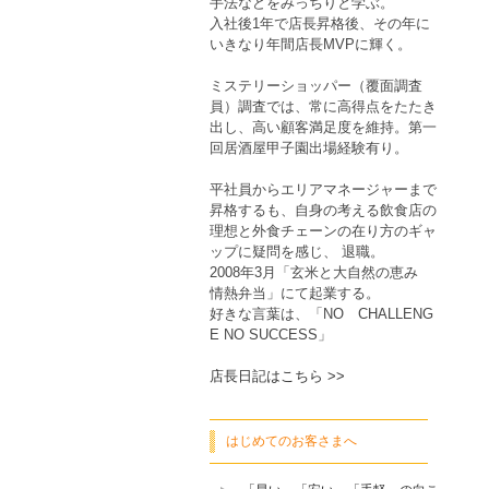
手法などをみっちりと学ぶ。
入社後1年で店長昇格後、その年に
いきなり年間店長MVPに輝く。
ミステリーショッパー（覆面調査
員）調査では、常に高得点をたたき
出し、高い顧客満足度を維持。第一
回居酒屋甲子園出場経験有り。
平社員からエリアマネージャーまで
昇格するも、自身の考える飲食店の
理想と外食チェーンの在り方のギャ
ップに疑問を感じ、 退職。
2008年3月「玄米と大自然の恵み
情熱弁当」にて起業する。
好きな言葉は、「NO CHALLENG
E NO SUCCESS」
店長日記はこちら >>
はじめてのお客さまへ