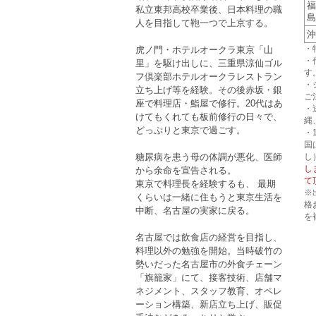
福
私立東邦高校卒業後、日本料理の職
島
人を目指して鞄一つで上京する。
沖
・
虎ノ門・ホテルオークラ東京「山
・
里」を駆け出しに、三重県涼仙ゴル
す
フ倶楽部ホテルオークラレストラン
・
立ち上げ等を経験。その後赤坂・銀
ご
座で料理店・鮨屋で修行。20代はあ
・
けてもくれても板前修行の日々で、
縄
どっぷりと東京で過ごす。
・
国
し
糖尿病を患う母の体調が悪化、医師
し
から余命を宣告される。
て
東京で料理長を経験するも、 最期
※
くらいは一緒に住もうと東京生活を
格
中断、名古屋の実家に戻る。
を
名古屋では飲食店の経営を目指し、
料理以外の勉強を開始。当時破竹の
勢いだった名古屋市の外食チェーン
「旗籠家」にて、接客技術、店舗マ
ネジメント、スタッフ教育、オペレ
ーション構築、新店立ち上げ、販促