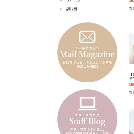
スイーツ
¥5
数
調味料
【
学
¥5
数