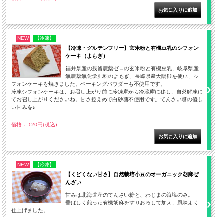
NEW
【冷凍】
【冷凍・グルテンフリー】玄米粉と有機豆乳のシフォン
ケーキ（よもぎ）
福井県産の残留農薬ゼロの玄米粉と有機豆乳、岐阜県産
無農薬無化学肥料のよもぎ、長崎県産太陽卵を使い、シ
フォンケーキを焼きました。ベーキングパウダーも不使用です。
冷凍シフォンケーキは、お召し上がり前に冷凍庫から冷蔵庫に移し、自然解凍に
てお召し上がりくださいね。甘さ控えめで白砂糖不使用です。てんさい糖の優し
い甘みを♪
価格： 520円(税込)
NEW
【冷凍】
【くどくない甘さ】自然栽培小豆のオーガニック胡麻ぜ
んざい
甘みは北海道産のてんさい糖と、わじまの海塩のみ。
香ばしく煎った有機胡麻をすりおろして加え、風味よく
仕上げました。