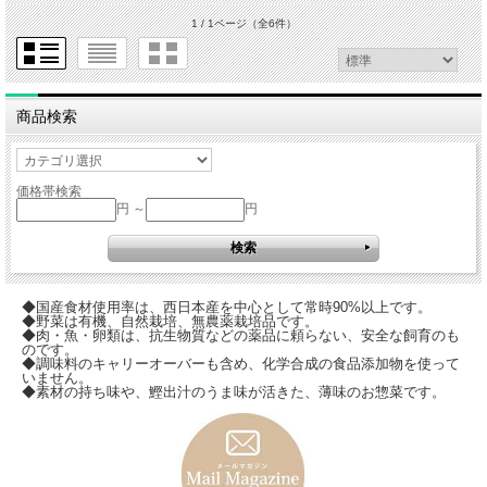
1 / 1ページ
（全6件）
商品検索
価格帯検索
円 ～
円
◆国産食材使用率は、西日本産を中心として常時90%以上です。
◆野菜は有機、自然栽培、無農薬栽培品です。
◆肉・魚・卵類は、抗生物質などの薬品に頼らない、安全な飼育のも
のです。
◆調味料のキャリーオーバーも含め、化学合成の食品添加物を使って
いません。
◆素材の持ち味や、鰹出汁のうま味が活きた、薄味のお惣菜です。