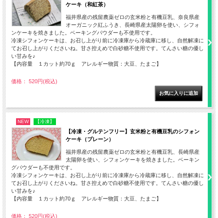
ケーキ（和紅茶）
福井県産の残留農薬ゼロの玄米粉と有機豆乳、奈良県産
オーガニック紅ふうき、長崎県産太陽卵を使い、シフォ
ンケーキを焼きました。ベーキングパウダーも不使用です。
冷凍シフォンケーキは、お召し上がり前に冷凍庫から冷蔵庫に移し、自然解凍に
てお召し上がりくださいね。甘さ控えめで白砂糖不使用です。てんさい糖の優し
い甘みを♪
【内容量 １カット約70ｇ アレルギー物質：大豆、たまご】
価格： 520円(税込)
NEW
【冷凍】
【冷凍・グルテンフリー】玄米粉と有機豆乳のシフォン
ケーキ（プレーン）
福井県産の残留農薬ゼロの玄米粉と有機豆乳、長崎県産
太陽卵を使い、シフォンケーキを焼きました。ベーキン
グパウダーも不使用です。
冷凍シフォンケーキは、お召し上がり前に冷凍庫から冷蔵庫に移し、自然解凍に
てお召し上がりくださいね。甘さ控えめで白砂糖不使用です。てんさい糖の優し
い甘みを♪
【内容量 １カット約70ｇ アレルギー物質：大豆、たまご】
価格： 520円(税込)