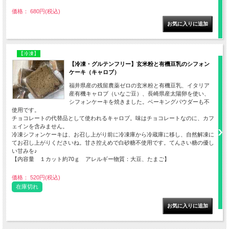
価格： 680円(税込)
【冷凍】
【冷凍・グルテンフリー】玄米粉と有機豆乳のシフォン
ケーキ（キャロブ）
福井県産の残留農薬ゼロの玄米粉と有機豆乳、イタリア
産有機キャロブ（いなご豆）、長崎県産太陽卵を使い、
シフォンケーキを焼きました。ベーキングパウダーも不
使用です。
チョコレートの代替品として使われるキャロブ。味はチョコレートなのに、カフ
ェインを含みません。
冷凍シフォンケーキは、お召し上がり前に冷凍庫から冷蔵庫に移し、自然解凍に
てお召し上がりくださいね。甘さ控えめで白砂糖不使用です。てんさい糖の優し
い甘みを♪
【内容量 １カット約70ｇ アレルギー物質：大豆、たまご】
価格： 520円(税込)
在庫切れ