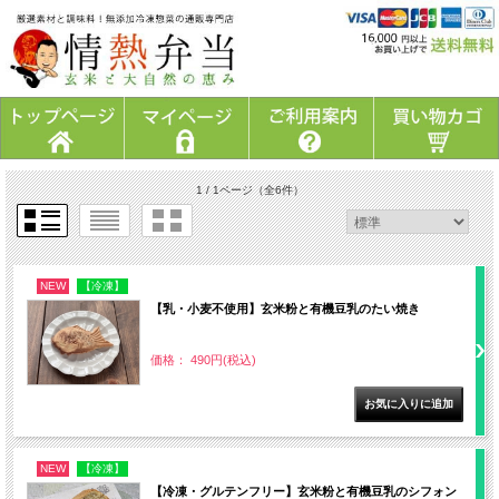
1 / 1ページ
（全6件）
NEW
【冷凍】
【乳・小麦不使用】玄米粉と有機豆乳のたい焼き
価格： 490円(税込)
NEW
【冷凍】
【冷凍・グルテンフリー】玄米粉と有機豆乳のシフォン