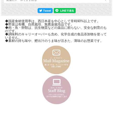
優しい甘みを♪ 【内容量 １カット約70ｇ アレルギー物質：大豆、たまご】
◆国産食材使用率は、西日本産を中心として常時90%以上です。
◆野菜は有機、自然栽培、無農薬栽培品です。
◆肉・魚・卵類は、抗生物質などの薬品に頼らない、安全な飼育のも
のです。
◆調味料のキャリーオーバーも含め、化学合成の食品添加物を使って
いません。
◆素材の持ち味や、鰹出汁のうま味が活きた、薄味のお惣菜です。