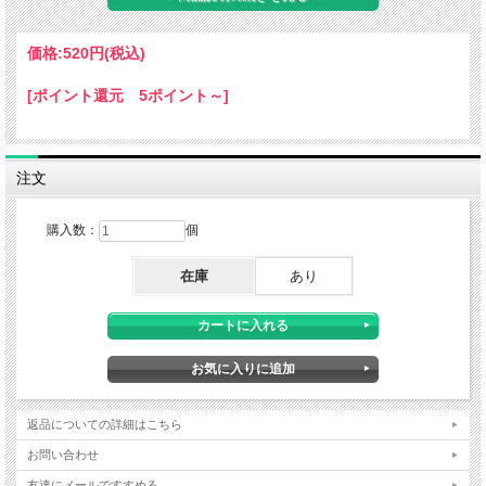
価格:
520円
(税込)
[ポイント還元 5ポイント～]
注文
購入数：
個
在庫
あり
返品についての詳細はこちら
福井県産の残留農薬ゼロの玄米粉と有機豆乳、奈良県産オーガニック紅ふうき、長
崎県産太陽卵を使い、シフォンケーキを焼きました。ベーキングパウダーも不使用
お問い合わせ
です。 冷凍シフォンケーキは、お召し上がり前に冷凍庫から冷蔵庫に移し、自然
解凍にてお召し上がりくださいね。甘さ控えめで白砂糖不使用です。てんさい糖の
友達にメールですすめる