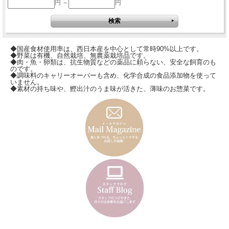
円 ～
円
◆国産食材使用率は、西日本産を中心として常時90%以上です。
◆野菜は有機、自然栽培、無農薬栽培品です。
◆肉・魚・卵類は、抗生物質などの薬品に頼らない、安全な飼育のも
のです。
◆調味料のキャリーオーバーも含め、化学合成の食品添加物を使って
いません。
◆素材の持ち味や、鰹出汁のうま味が活きた、薄味のお惣菜です。