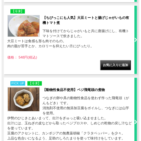
【冷凍】
【ちびっこにも人気】大豆ミートと揚げじゃがいもの有
機トマト煮
下味を付けてからじゃがいもと共に唐揚げにし、有機ト
マトソースで炊きました。
大豆ミートは食感も形も肉そのもの。
肉の脂が苦手とか、カロリーを抑えたい方にぴったり。
価格： 548円(税込)
PICK UP
【冷凍】
【動物性食品不使用】ベジ飛竜頭の煮物
つなぎの卵や具の動物性食品を使わず作った飛竜頭（が
んもどき）です。
消泡剤不使用の無添加豆腐をボイルし、つなぎには山芋
を使用。
伊勢のひじきとあいまって、出汁をぎゅっと吸い込ませました。
出汁には、玉ねぎの皮などから取ったベジブロスや、しめじの乾物の戻し汁など
を使っています。
豆腐のアクセントに、カンボジアの無農薬胡椒「クラタペッパー」を少々。
上品な色合いになるよう、足助のしろたまりを使って味付けをしています。