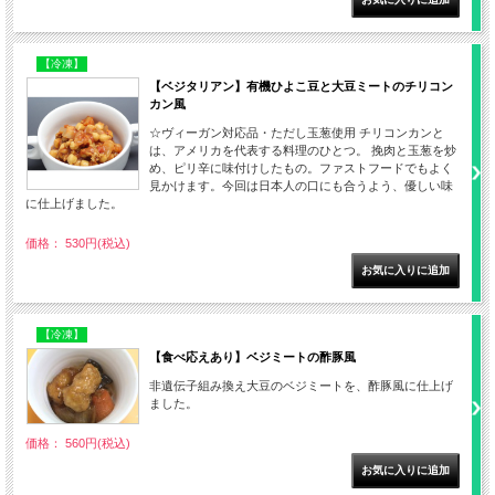
【冷凍】
【ベジタリアン】有機ひよこ豆と大豆ミートのチリコン
カン風
☆ヴィーガン対応品・ただし玉葱使用 チリコンカンと
は、アメリカを代表する料理のひとつ。 挽肉と玉葱を炒
め、ピリ辛に味付けしたもの。ファストフードでもよく
見かけます。今回は日本人の口にも合うよう、優しい味
に仕上げました。
価格： 530円(税込)
【冷凍】
【食べ応えあり】ベジミートの酢豚風
非遺伝子組み換え大豆のベジミートを、酢豚風に仕上げ
ました。
価格： 560円(税込)