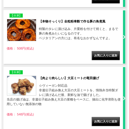
【冷凍】
【本物そっくり】全粒粉車麩で作る豚の角煮風
特製のタレに漬け込み、片栗粉を付けて焼くと、まるで
豚の角煮みたいになるのです。
ベジタリアンの方には、有名なおかずなんですよ。
価格： 508円(税込)
【冷凍】
【肉より肉らしい】大豆ミートの竜田揚げ
☆ヴィーガン対応品
非遺伝子組み換え大豆の大豆ミートを、情熱弁当特製ダ
レに漬け込んだ後、新鮮な油で揚げました。
当店の揚げ油は、非遺伝子組み換え大豆の菜種をベースに、抽出に化学溶剤も使
用していない無添加の物
価格： 548円(税込)