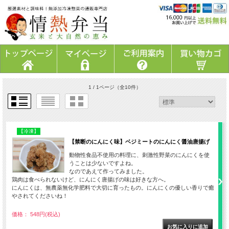
1 / 1ページ
（全10件）
【冷凍】
【禁断のにんにく味】ベジミートのにんにく醤油唐揚げ
動物性食品不使用の料理に、刺激性野菜のにんにくを使
うことは少ないですよね。
なのであえて作ってみました。
鶏肉は食べられないけど、にんにく唐揚げの味は好きな方へ。
にんにくは、無農薬無化学肥料で大切に育ったもの。にんにくの優しい香りで癒
やされてくださいね！
価格： 548円(税込)