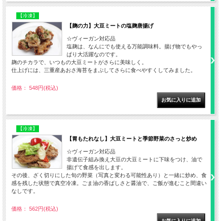
【冷凍】
【麹の力】大豆ミートの塩麹唐揚げ
☆ヴィーガン対応品
塩麹は、なんにでも使える万能調味料。揚げ物でもやっ
ぱり大活躍なのです。
麹のチカラで、いつもの大豆ミートがさらに美味しく。
仕上げには、三重産あおさ海苔をまぶしてさらに食べやすくしてみました。
価格： 548円(税込)
【冷凍】
【胃もたれなし】大豆ミートと季節野菜のさっと炒め
☆ヴィーガン対応品
非遺伝子組み換え大豆の大豆ミートに下味をつけ、油で
揚げて食感を出します。
その後、ざく切りにした旬の野菜（写真と変わる可能性あり）と一緒に炒め、食
感を残した状態で真空冷凍。ごま油の香ばしさと醤油で、ご飯が進むこと間違い
なしです。
価格： 562円(税込)