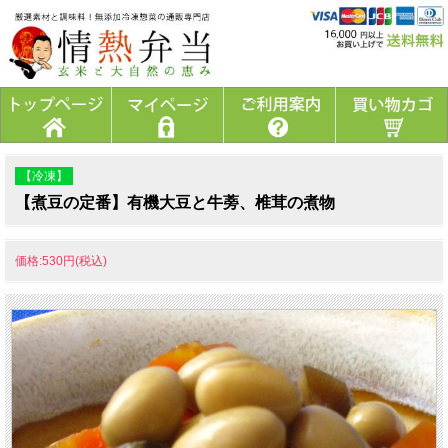
【冷凍】
【煮豆の定番】有機大豆と牛蒡、椎茸の煮物
価格:530円(税込)