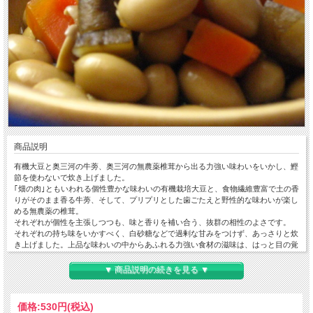
商品説明
有機大豆と奥三河の牛蒡、奥三河の無農薬椎茸から出る力強い味わいをいかし、鰹
節を使わないで炊き上げました。
｢畑の肉｣ともいわれる個性豊かな味わいの有機栽培大豆と、食物繊維豊富で土の香
りがそのまま香る牛蒡、そして、プリプリとした歯ごたえと野性的な味わいが楽し
める無農薬の椎茸。
それぞれが個性を主張しつつも、味と香りを補い合う、抜群の相性のよさです。
それぞれの持ち味をいかすべく、白砂糖などで過剰な甘みをつけず、あっさりと炊
き上げました。上品な味わいの中からあふれる力強い食材の滋味は、はっと目の覚
めるようなおいしさです。【内容量100ｇ】アレルギー物質：小麦・大豆
▼ 商品説明の続きを見る ▼
価格:
530円
(税込)