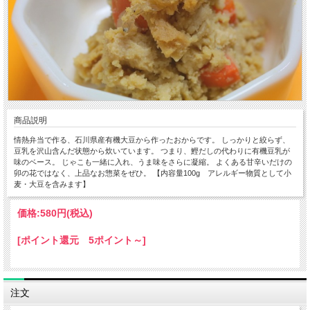
商品説明
情熱弁当で作る、石川県産有機大豆から作ったおからです。 しっかりと絞らず、
豆乳を沢山含んだ状態から炊いています。 つまり、鰹だしの代わりに有機豆乳が
味のベース。 じゃこも一緒に入れ、うま味をさらに凝縮。 よくある甘辛いだけの
卯の花ではなく、上品なお惣菜をぜひ。 【内容量100g アレルギー物質として小
麦・大豆を含みます】
価格:
580円
(税込)
[ポイント還元 5ポイント～]
注文