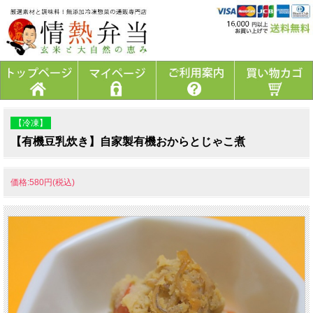
【冷凍】
【有機豆乳炊き】自家製有機おからとじゃこ煮
価格:580円(税込)