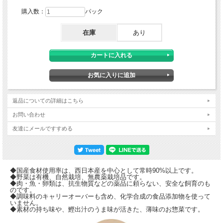
購入数：
パック
在庫
あり
返品についての詳細はこちら
お問い合わせ
友達にメールですすめる
◆国産食材使用率は、西日本産を中心として常時90%以上です。
◆野菜は有機、自然栽培、無農薬栽培品です。
◆肉・魚・卵類は、抗生物質などの薬品に頼らない、安全な飼育のも
のです。
◆調味料のキャリーオーバーも含め、化学合成の食品添加物を使って
いません。
◆素材の持ち味や、鰹出汁のうま味が活きた、薄味のお惣菜です。