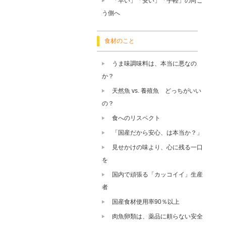
「早い」「安い」「手軽」の向こ
う側へ
食材のこと
うま味調味料は、本当に悪なの
か？
天然魚 vs. 養殖魚 どっちがいい
の？
食へのリスペクト
「国産だから安心、は本当か？」
見せかけの味より、心に残る一口
を
国内で頑張る「カッコイイ」生産
者
国産食材使用率90％以上
肉魚卵類は、薬品に頼らない安全