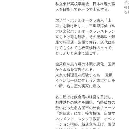
※
私立東邦高校卒業後、日本料理の職
格
人を目指して鞄一つで上京する。
を
虎ノ門・ホテルオークラ東京「山
里」を駆け出しに、三重県涼仙ゴル
フ倶楽部ホテルオークラレストラン
立ち上げ等を経験。その後赤坂・銀
座で料理店・鮨屋で修行。20代はあ
けてもくれても板前修行の日々で、
どっぷりと東京で過ごす。
糖尿病を患う母の体調が悪化、医師
から余命を宣告される。
東京で料理長を経験するも、 最期
くらいは一緒に住もうと東京生活を
中断、名古屋の実家に戻る。
名古屋では飲食店の経営を目指し、
料理以外の勉強を開始。当時破竹の
勢いだった名古屋市の外食チェーン
「旗籠家」にて、接客技術、店舗マ
ネジメント、スタッフ教育、オペレ
ーション構築、新店立ち上げ、販促