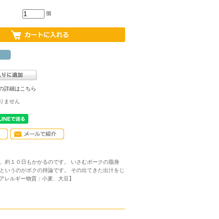
個
の詳細はこちら
りません
、約１０日もかかるのです。 いさむポークの脂身
というのがボクの持論です。 その出てきた出汁をじ
 アレルギー物質：小麦、大豆】