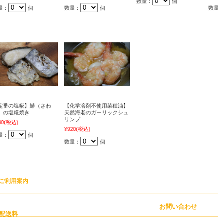
数量：
個
量：
個
数量：
個
数
定番の塩糀】鰆（さわ
【化学溶剤不使用菜種油】
）の塩糀焼き
天然海老のガーリックシュ
リンプ
30
(税込)
¥920
(税込)
量：
個
数量：
個
ご利用案内
お問い合わせ
配送料