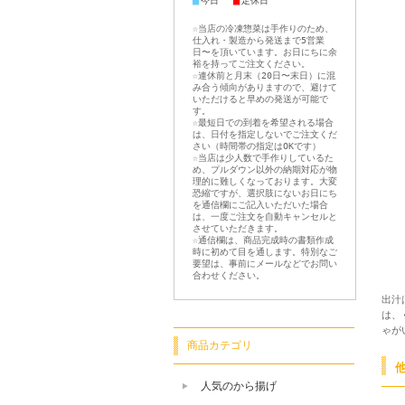
■
■
今日
定休日
☆当店の冷凍惣菜は手作りのため、
仕入れ・製造から発送まで5営業
日〜を頂いています。お日にちに余
裕を持ってご注文ください。
☆連休前と月末（20日〜末日）に混
み合う傾向がありますので、避けて
いただけると早めの発送が可能で
す。
☆最短日での到着を希望される場合
は、日付を指定しないでご注文くだ
さい（時間帯の指定はOKです）
☆当店は少人数で手作りしているた
め、プルダウン以外の納期対応が物
理的に難しくなっております。大変
恐縮ですが、選択肢にないお日にち
を通信欄にご記入いただいた場合
は、一度ご注文を自動キャンセルと
させていただきます。
☆通信欄は、商品完成時の書類作成
時に初めて目を通します。特別なご
要望は、事前にメールなどでお問い
合わせください。
出汁
は、
ゃが
商品カテゴリ
人気のから揚げ