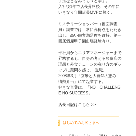
手法などをみっちりと学ぶ。
入社後1年で店長昇格後、その年に
いきなり年間店長MVPに輝く。
ミステリーショッパー（覆面調査
員）調査では、常に高得点をたたき
出し、高い顧客満足度を維持。第一
回居酒屋甲子園出場経験有り。
平社員からエリアマネージャーまで
昇格するも、自身の考える飲食店の
理想と外食チェーンの在り方のギャ
ップに疑問を感じ、 退職。
2008年3月「玄米と大自然の恵み
情熱弁当」にて起業する。
好きな言葉は、「NO CHALLENG
E NO SUCCESS」
店長日記はこちら >>
はじめてのお客さまへ