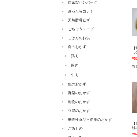
自家製ハンバーグ
迷ったらコレ！
天然酵母ピザ
ごちそうスープ
ごはんのお供
肉のおかず
【
し
鶏肉
¥5
豚肉
数
牛肉
魚のおかず
野菜のおかず
乾物のおかず
豆腐のおかず
動物性食品不使用のおかず
【
鮭
ご飯もの
¥8