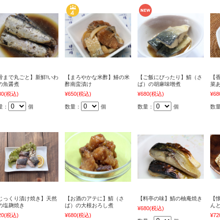
骨まで丸ごと】新鮮!いわ
【まろやかな米酢】鰆の米
【ご飯にぴったり】鯖（さ
【
の魚醤煮
酢南蛮漬け
ば）の胡麻味噌煮
菜
80
(税込)
¥650
(税込)
¥680
(税込)
¥68
量：
個
数量：
個
数量：
個
数
じっくり漬け焼き】天然
【お酒のアテに】鯖（さ
【料亭の味】鯖の柚庵焼き
【
の塩麹焼き
ば）の大根おろし煮
ん
¥680
(税込)
20
(税込)
¥680
(税込)
¥72