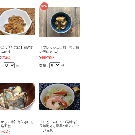
香ばしさと共に】鯖の野
【フレッシュ山椒】揚げ鰆
あんかけ
の実山椒あん
0
(税込)
¥660
(税込)
量：
個
数量：
個
懐かしい味】身欠きにし
【油とにんにくの旨味を】
と茄子煮
天然海老と野菜の和のアヒ
ージョ風
0
(税込)