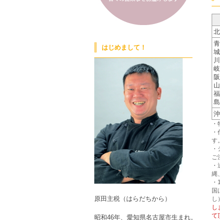
北
青
はじめまして！
城
川
岐
阪
山
福
島
沖
・
・
す
・
ご
・
縄
・
国
原田主税（はらだちから）
し
し
て
昭和46年、愛知県名古屋市生まれ。