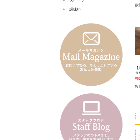
スイーツ
数
調味料
【
ら
¥6
数