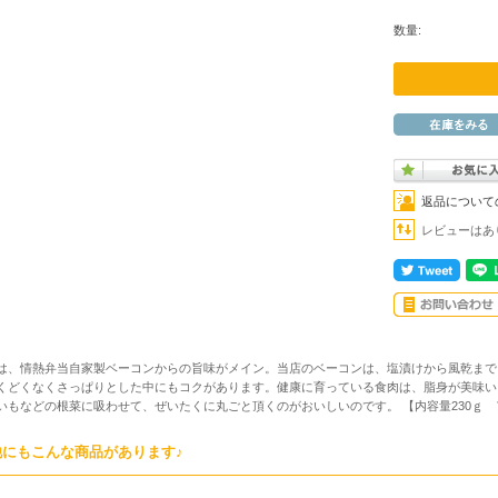
数量:
返品について
レビューはあ
は、情熱弁当自家製ベーコンからの旨味がメイン。当店のベーコンは、塩漬けから風乾まで
くどくなくさっぱりとした中にもコクがあります。健康に育っている食肉は、脂身が美味い
いもなどの根菜に吸わせて、ぜいたくに丸ごと頂くのがおいしいのです。 【内容量230ｇ
他にもこんな商品があります♪