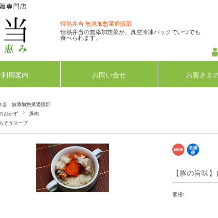
情熱弁当 無添加惣菜通販部
情熱弁当の無添加惣菜が、真空冷凍パックでいつでも
食べられます。
ご利用案内
お問い合せ
お客さま
弁当 無添加惣菜通販部
のおかず
豚肉
ちそうスープ
【豚の旨味】
価格: