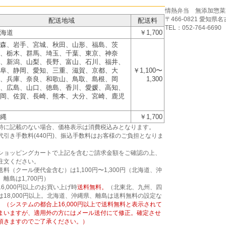
情熱弁当 無添加惣菜
〒466-0821 愛知県
配送地域
配送料
TEL：052-764-6690
海道
￥1,700
森、岩手、宮城、秋田、山形、福島、茨
、栃木、群馬、埼玉、千葉、東京、神奈
、新潟、山梨、長野、富山、石川、福井、
阜、静岡、愛知、三重、滋賀、京都、大
￥1,100〜
、兵庫、奈良、和歌山、鳥取、島根、岡
1,300
、広島、山口、徳島、香川、愛媛、高知、
岡、佐賀、長崎、熊本、大分、宮崎、鹿児
縄
￥1,700
特に記載のない場合、価格表示は消費税込みとなります。
代引き手数料(440円)、振込手数料はお客様のご負担となりま
。
ショッピングカートで上記を含むご請求金額をご確認の上、
注文ください。
送料（クール便代金含む）は1,100円〜1,300円（北海道、沖
、離島は1,700円）
16,000円以上のお買い上げ時
送料無料。
（北東北、九州、四
は18,000円以上。北海道、沖縄県、離島は送料無料の設定な
）
（システムの都合上16,000円以上で送料無料と表示されて
まいますが、適用外の方にはメール送付にて修正。確定させ
頂きますのでご了承ください。）