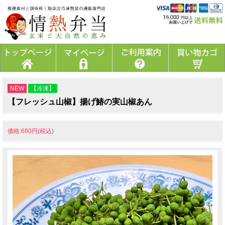
NEW
【冷凍】
【フレッシュ山椒】揚げ鰆の実山椒あん
価格:660円(税込)