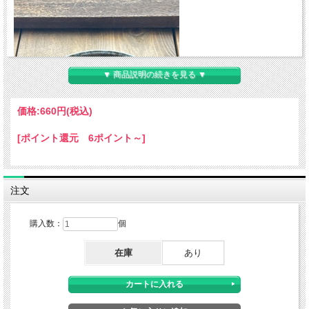
▼ 商品説明の続きを見る ▼
価格:
660円
(税込)
[ポイント還元 6ポイント～]
注文
ふんわりとやわらかな身に、しっかりと旨みを湛えた春の味覚「鰆（さわら）」。
愛知県で水揚げされた上質な鰆に丁寧に下味をつけ、化学溶剤を使わない菜種油で
からりと香ばしく揚げました。 仕上げには、奈良県で無農薬・無化学肥料で育て
購入数：
個
られた貴重な実山椒を、まろやかなべっこう餡に加えて。 ひと口ごとにふわりと
香る山椒の風味と、やさしいぴりっと感が後を引く、季節を感じる一品です。
【内容量 100ｇ アレルギー表示 大豆・小麦】
在庫
あり