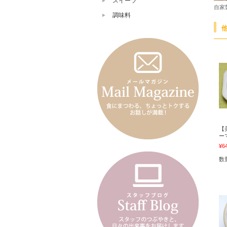
スイーツ
自家
調味料
【
ー
¥6
数