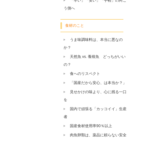
「早い」「安い」「手軽」の向こ
う側へ
食材のこと
うま味調味料は、本当に悪なの
か？
天然魚 vs. 養殖魚 どっちがいい
の？
食へのリスペクト
「国産だから安心、は本当か？」
見せかけの味より、心に残る一口
を
国内で頑張る「カッコイイ」生産
者
国産食材使用率90％以上
肉魚卵類は、薬品に頼らない安全