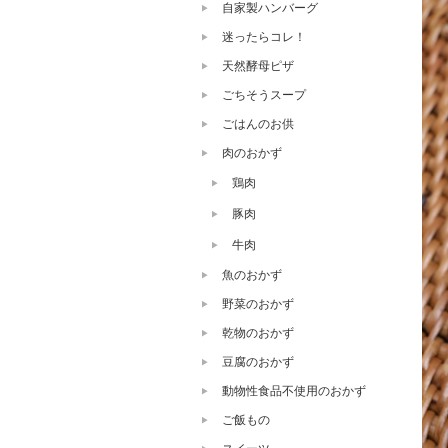
自家製ハンバーグ
迷ったらコレ！
天然酵母ピザ
ごちそうスープ
ごはんのお供
肉のおかず
鶏肉
豚肉
牛肉
魚のおかず
野菜のおかず
乾物のおかず
豆腐のおかず
動物性食品不使用のおかず
ご飯もの