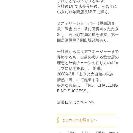
手法などをみっちりと学ぶ。
入社後1年で店長昇格後、その年に
いきなり年間店長MVPに輝く。
ミステリーショッパー（覆面調査
員）調査では、常に高得点をたたき
出し、高い顧客満足度を維持。第一
回居酒屋甲子園出場経験有り。
平社員からエリアマネージャーまで
昇格するも、自身の考える飲食店の
理想と外食チェーンの在り方のギャ
ップに疑問を感じ、 退職。
2008年3月「玄米と大自然の恵み
情熱弁当」にて起業する。
好きな言葉は、「NO CHALLENG
E NO SUCCESS」
店長日記はこちら >>
はじめてのお客さまへ