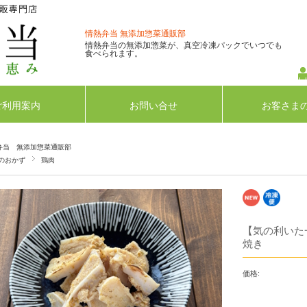
情熱弁当 無添加惣菜通販部
情熱弁当の無添加惣菜が、真空冷凍パックでいつでも
食べられます。
ご利用案内
お問い合せ
お客さま
弁当 無添加惣菜通販部
のおかず
鶏肉
【気の利いた
焼き
価格: