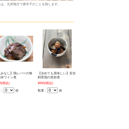
とは、九州地方で唐辛子のことを指します。
臭みなし】鶏レバーの無
【冷めても美味しい】安全
加赤ワイン煮
飼育鶏の筑前煮
8
(税込)
¥650
(税込)
量：
個
数量：
個