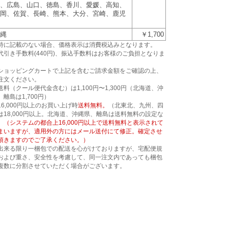
、広島、山口、徳島、香川、愛媛、高知、
岡、佐賀、長崎、熊本、大分、宮崎、鹿児
縄
￥1,700
特に記載のない場合、価格表示は消費税込みとなります。
代引き手数料(440円)、振込手数料はお客様のご負担となりま
。
ショッピングカートで上記を含むご請求金額をご確認の上、
注文ください。
送料（クール便代金含む）は1,100円〜1,300円（北海道、沖
、離島は1,700円）
16,000円以上のお買い上げ時
送料無料。
（北東北、九州、四
は18,000円以上。北海道、沖縄県、離島は送料無料の設定な
）
（システムの都合上16,000円以上で送料無料と表示されて
まいますが、適用外の方にはメール送付にて修正。確定させ
頂きますのでご了承ください。）
出来る限り一梱包での配送を心がけておりますが、宅配便規
および重さ、安全性を考慮して、同一注文内であっても梱包
複数に分割させていただく場合がございます。