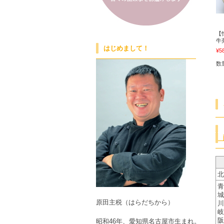
【
牛
はじめまして！
¥5
数
北
青
城
原田主税（はらだちから）
川
岐
阪
昭和46年、愛知県名古屋市生まれ。