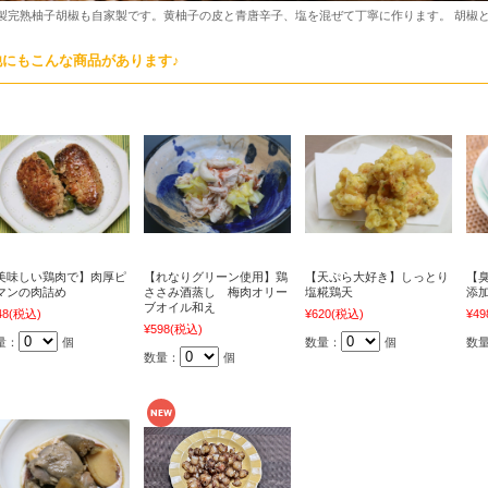
製完熟柚子胡椒も自家製です。黄柚子の皮と青唐辛子、塩を混ぜて丁寧に作ります。 胡椒
他にもこんな商品があります♪
美味しい鶏肉で】肉厚ピ
【れなりグリーン使用】鶏
【天ぷら大好き】しっとり
【
マンの肉詰め
ささみ酒蒸し 梅肉オリー
塩糀鶏天
添
ブオイル和え
48
(税込)
¥620
(税込)
¥49
¥598
(税込)
量：
個
数量：
個
数
数量：
個