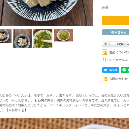
数量:
返品について
レビューはあ
ん軟骨の「やげん」は、漢字で「薬研」と書きます。 薬研というのは、昔の薬屋さんや漢
どりの「やげん軟骨」。 むね肉の内側、胸骨の先端あたりの軟骨です。焼き鳥屋では「カ
製の完熟柚子胡椒をまぶしてから、バーミキュラフライパンで丁寧に炒め焼き。 ちょっと気
し】【内容量90ｇ】