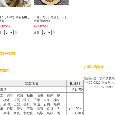
懐かしい味】鶏もも肉と
【直火炙り】恵那どり・ひ
蒡煮
ざ軟骨塩焼き
82
(税込)
¥590
(税込)
量：
個
数量：
個
ご利用案内
お問い合わせ
配送料
情熱弁当 無添加惣菜
〒466-0821 愛知県
配送地域
配送料
TEL：052-764-6690
海道
￥1,700
森、岩手、宮城、秋田、山形、福島、茨
、栃木、群馬、埼玉、千葉、東京、神奈
、新潟、山梨、長野、富山、石川、福井、
阜、静岡、愛知、三重、滋賀、京都、大
￥1,100〜
、兵庫、奈良、和歌山、鳥取、島根、岡
1,300