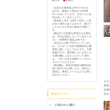
■
■
今日
定休日
☆当店の冷凍惣菜は手作りのため、
仕入れ・製造から発送まで5営業
日〜を頂いています。お日にちに余
裕を持ってご注文ください。
☆連休前と月末（20日〜末日）に混
み合う傾向がありますので、避けて
いただけると早めの発送が可能で
す。
☆最短日での到着を希望される場合
は、日付を指定しないでご注文くだ
さい（時間帯の指定はOKです）
☆当店は少人数で手作りしているた
め、プルダウン以外の納期対応が物
理的に難しくなっております。大変
恐縮ですが、選択肢にないお日にち
を通信欄にご記入いただいた場合
は、一度ご注文を自動キャンセルと
させていただきます。
☆通信欄は、商品完成時の書類作成
時に初めて目を通します。特別なご
要望は、事前にメールなどでお問い
合わせください。
やげ
恵那
自家
商品カテゴリ
当な
人気のから揚げ