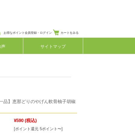
お得なポイント会員登録・ログイン
カートをみる
の声
サイトマップ
一品】恵那どりのやげん軟骨柚子胡椒
¥590
(税込)
[ポイント還元 5ポイント〜]