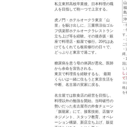
山
私立東邦高校卒業後、日本料理の職
福
人を目指して鞄一つで上京する。
島
沖
虎ノ門・ホテルオークラ東京「山
・
里」を駆け出しに、三重県涼仙ゴル
・
フ倶楽部ホテルオークラレストラン
す
立ち上げ等を経験。その後赤坂・銀
・
座で料理店・鮨屋で修行。20代はあ
ご
けてもくれても板前修行の日々で、
・
どっぷりと東京で過ごす。
縄
・
糖尿病を患う母の体調が悪化、医師
国
から余命を宣告される。
し
し
東京で料理長を経験するも、 最期
て
くらいは一緒に住もうと東京生活を
※
中断、名古屋の実家に戻る。
格
を
名古屋では飲食店の経営を目指し、
料理以外の勉強を開始。当時破竹の
勢いだった名古屋市の外食チェーン
「旗籠家」にて、接客技術、店舗マ
ネジメント、スタッフ教育、オペレ
ーション構築、新店立ち上げ、販促