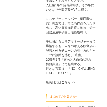
手法などをみっちりと学ぶ。
入社後1年で店長昇格後、その年に
いきなり年間店長MVPに輝く。
ミステリーショッパー（覆面調査
員）調査では、常に高得点をたたき
出し、高い顧客満足度を維持。第一
回居酒屋甲子園出場経験有り。
平社員からエリアマネージャーまで
昇格するも、自身の考える飲食店の
理想と外食チェーンの在り方のギャ
ップに疑問を感じ、 退職。
2008年3月「玄米と大自然の恵み
情熱弁当」にて起業する。
好きな言葉は、「NO CHALLENG
E NO SUCCESS」
店長日記はこちら >>
はじめてのお客さまへ