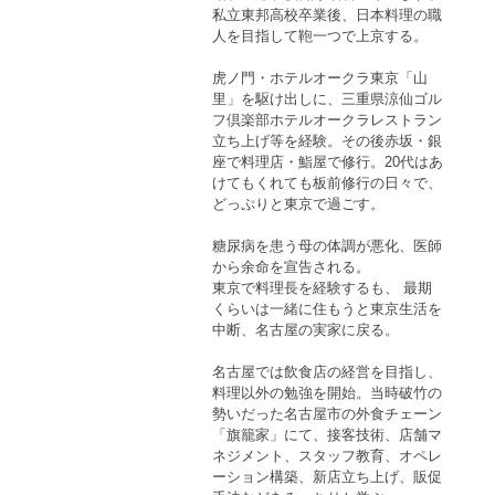
私立東邦高校卒業後、日本料理の職
人を目指して鞄一つで上京する。
虎ノ門・ホテルオークラ東京「山
里」を駆け出しに、三重県涼仙ゴル
フ倶楽部ホテルオークラレストラン
立ち上げ等を経験。その後赤坂・銀
座で料理店・鮨屋で修行。20代はあ
けてもくれても板前修行の日々で、
どっぷりと東京で過ごす。
糖尿病を患う母の体調が悪化、医師
から余命を宣告される。
東京で料理長を経験するも、 最期
くらいは一緒に住もうと東京生活を
中断、名古屋の実家に戻る。
名古屋では飲食店の経営を目指し、
料理以外の勉強を開始。当時破竹の
勢いだった名古屋市の外食チェーン
「旗籠家」にて、接客技術、店舗マ
ネジメント、スタッフ教育、オペレ
ーション構築、新店立ち上げ、販促