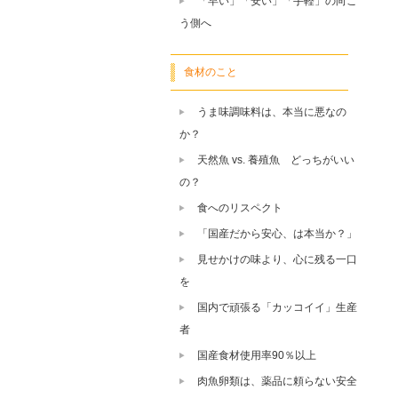
「早い」「安い」「手軽」の向こ
う側へ
食材のこと
うま味調味料は、本当に悪なの
か？
天然魚 vs. 養殖魚 どっちがいい
の？
食へのリスペクト
「国産だから安心、は本当か？」
見せかけの味より、心に残る一口
を
国内で頑張る「カッコイイ」生産
者
国産食材使用率90％以上
肉魚卵類は、薬品に頼らない安全