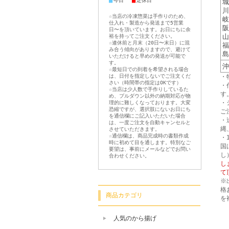
■
■
今日
定休日
城
川
☆当店の冷凍惣菜は手作りのため、
岐
仕入れ・製造から発送まで5営業
阪
日〜を頂いています。お日にちに余
山
裕を持ってご注文ください。
☆連休前と月末（20日〜末日）に混
福
み合う傾向がありますので、避けて
島
いただけると早めの発送が可能で
す。
沖
☆最短日での到着を希望される場合
は、日付を指定しないでご注文くだ
・
さい（時間帯の指定はOKです）
・
☆当店は少人数で手作りしているた
す
め、プルダウン以外の納期対応が物
・
理的に難しくなっております。大変
恐縮ですが、選択肢にないお日にち
ご
を通信欄にご記入いただいた場合
・
は、一度ご注文を自動キャンセルと
縄
させていただきます。
☆通信欄は、商品完成時の書類作成
・
時に初めて目を通します。特別なご
国
要望は、事前にメールなどでお問い
し
合わせください。
し
て
※
格
商品カテゴリ
を
人気のから揚げ