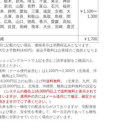
、栃木、群馬、埼玉、千葉、東京、神奈
、新潟、山梨、長野、富山、石川、福井、
阜、静岡、愛知、三重、滋賀、京都、大
￥1,100〜
、兵庫、奈良、和歌山、鳥取、島根、岡
1,300
、広島、山口、徳島、香川、愛媛、高知、
岡、佐賀、長崎、熊本、大分、宮崎、鹿児
縄
￥1,700
特に記載のない場合、価格表示は消費税込みとなります。
代引き手数料(440円)、振込手数料はお客様のご負担となりま
。
ショッピングカートで上記を含むご請求金額をご確認の上、
注文ください。
送料（クール便代金含む）は1,100円〜1,300円（北海道、沖
、離島は1,700円）
16,000円以上のお買い上げ時
送料無料。
（北東北、九州、四
は18,000円以上。北海道、沖縄県、離島は送料無料の設定な
）
（システムの都合上16,000円以上で送料無料と表示されて
まいますが、適用外の方にはメール送付にて修正。確定させ
頂きますのでご了承ください。）
出来る限り一梱包での配送を心がけておりますが、宅配便規
および重さ、安全性を考慮して、同一注文内であっても梱包
複数に分割させていただく場合がございます。