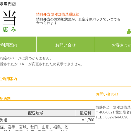
情熱弁当 無添加惣菜通販部
情熱弁当の無添加惣菜が、真空冷凍パックでいつでも
食べられます。
ご利用案内
お問い合せ
お客さま
ご指定のページは見つかりません。
削除されたかＵＲＬが変更されたため表示できません。
ご利用案内
お問い合わせ
配送料
情熱弁当 無添加惣菜
〒466-0821 愛知県
配送地域
配送料
TEL：052-764-6690
海道
￥1,700
森、岩手、宮城、秋田、山形、福島、茨